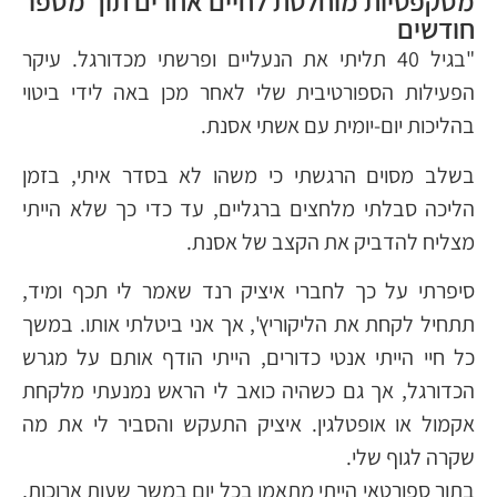
מסקפטיות מוחלטת לחיים אחרים תוך מספר
חודשים
"בגיל 40 תליתי את הנעליים ופרשתי מכדורגל. עיקר
הפעילות הספורטיבית שלי לאחר מכן באה לידי ביטוי
בהליכות יום-יומית עם אשתי אסנת.
בשלב מסוים הרגשתי כי משהו לא בסדר איתי, בזמן
הליכה סבלתי מלחצים ברגליים, עד כדי כך שלא הייתי
מצליח להדביק את הקצב של אסנת.
סיפרתי על כך לחברי איציק רנד שאמר לי תכף ומיד,
תתחיל לקחת את הליקוריץ', אך אני ביטלתי אותו. במשך
כל חיי הייתי אנטי כדורים, הייתי הודף אותם על מגרש
הכדורגל, אך גם כשהיה כואב לי הראש נמנעתי מלקחת
אקמול או אופטלגין. איציק התעקש והסביר לי את מה
שקרה לגוף שלי.
בתור ספורטאי הייתי מתאמן בכל יום במשך שעות ארוכות,