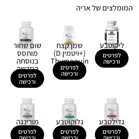
המומלצים של אריה
ליקוטבע
שמן קצח
שום שחור
(+ויטמין D)
מותסס
לפרטים
Thymoquin
בנוסחה
ורכישה
3%
לפרטים
החדשה
ורכישה
לפרטים
ורכישה
גדילטבע
גלוקוטבע
מורינגה
לפרטים
לפרטים
לפרטים
ורכישה
ורכישה
ורכישה