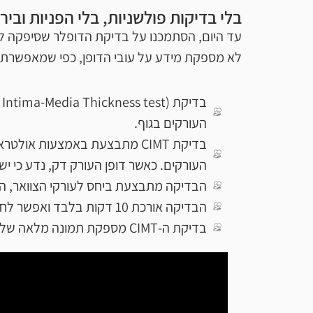
בלי בדיקות פולשניות, בלי הפניות וביר
עד היום, הסתמכנו על בדיקת הדופלר שסיפקה לנ
לא מספקת מידע על עובי הדופן, כפי שמאפשרת כיום 
העורקים בגוף.
בדיקת CIMT מתבצעת באמצעות א
העורקים. כאשר דופן העורק דק, נדע כי יש
הבדיקה מתבצעת ביחס לעורקי הצוואר, ה
הבדיקה אורכת 10 דקות בלבד ואפשר לחזור עליה מדי שנה, כדי לבחון שוב ושוב את מצב העורקים ולהיות עם היד על הדופק.
בדיקת ה-CIMT מספקת תמונה מלאה של המצב גם לאחר תהליך שינוי אורח החיים, כדי לעקוב ולבחון את יעילות תוספי התזונה והרגלי החיים החדשים.