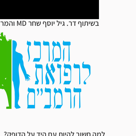
בשיתוף דר. גיל יוסף שחר MD והמרכז לרפואת הרמב"ם
למה חשוב להיות עם היד על הדופק?