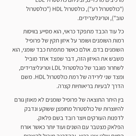
("כולסטרול רע"), כולסטרול HDL ("כולסטרול
טוב"), וטריגליצרידים.
כל עוד הכבד מתפקד כראוי, הוא מסייע בוויסות
רמות השומנים ושומר על איזון תקין של פרופיל
השומנים בדם. אולם כאשר מתפתח כבד שומני, הוא
משבש את האיזון הזה, דבר שמצד אחד מוביל
לשחרור מוגבר של כולסטרול LDL וטריגליצרידים,
ומצד שני לירידה של רמת כולסטרול HDL. משם
הדרך לבעיות בריאותיות קצרה.
בין היתר התוצאה של פרופיל שומנים לא מאוזן גורם
להיווצרות של כולסטרול מחומצן ששוקע ונדבק
לדפנות העורקים ויוצר רובד בשם פלאק.
הפלאק מצטבר עם השנים ועוד יותר כאשר אורח
החיים שלנו אינו בריא, ובהדרגה מוביל להיצרות