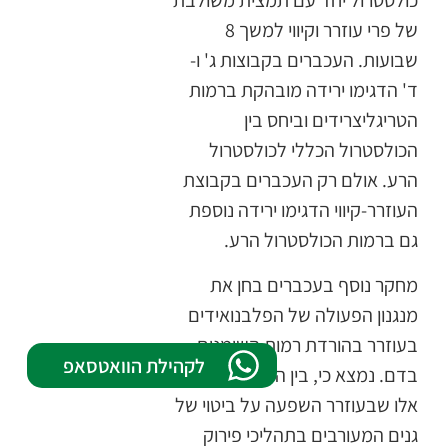
כולסטרול יחד עם תמצית משולבת
של פרי עוזרר וקיווי למשך 8
שבועות. העכברים בקבוצות ג' ו-
ד' הדגימו ירידה מובהקת ברמות
הטריגליצרידים וביחס בין
הכולסטרול הכללי לכולסטרול
הרע. אולם רק העכברים בקבוצת
העוזרר-קיווי הדגימו ירידה נוספת
גם ברמות הכולסטרול הרע.
מחקר נוסף בעכברים בחן את
מנגנון הפעולה של הפלבנואידים
בעוזרר בהורדת רמות השומנים
לקהילת הוואטסאפ
בדם. נמצא כי, בין היתר, לרכיבים
אלו שבעוזרר השפעה על ביטוי של
גנים המעורבים בתהליכי פירוק