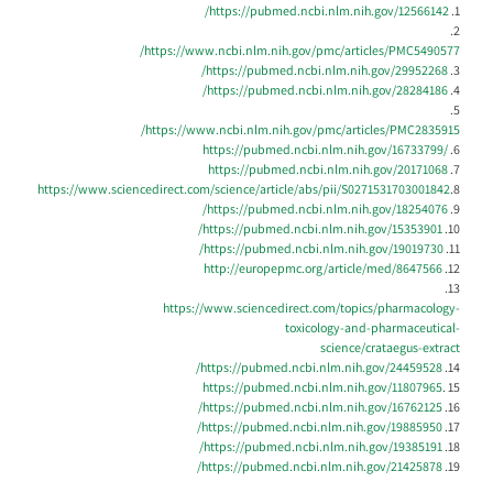
https://pubmed.ncbi.nlm.nih.gov/12566142/
1.
2.
https://www.ncbi.nlm.nih.gov/pmc/articles/PMC5490577/
https://pubmed.ncbi.nlm.nih.gov/29952268/
3.
https://pubmed.ncbi.nlm.nih.gov/28284186/
4.
5.
https://www.ncbi.nlm.nih.gov/pmc/articles/PMC2835915/
https://pubmed.ncbi.nlm.nih.gov/16733799/
.6
https://pubmed.ncbi.nlm.nih.gov/20171068
.7
https://www.sciencedirect.com/science/article/abs/pii/S0271531703001842
8.
https://pubmed.ncbi.nlm.nih.gov/18254076/
9.
https://pubmed.ncbi.nlm.nih.gov/15353901/
10.
https://pubmed.ncbi.nlm.nih.gov/19019730/
11.
http://europepmc.org/article/med/8647566
12.
13.
https://www.sciencedirect.com/topics/pharmacology-
toxicology-and-pharmaceutical-
science/crataegus-extract
https://pubmed.ncbi.nlm.nih.gov/24459528/
14.
https://pubmed.ncbi.nlm.nih.gov/11807965
. 15
https://pubmed.ncbi.nlm.nih.gov/16762125/
16.
https://pubmed.ncbi.nlm.nih.gov/19885950/
17.
https://pubmed.ncbi.nlm.nih.gov/19385191/
18.
https://pubmed.ncbi.nlm.nih.gov/21425878/
19.