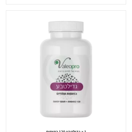
1 × גדילטבע 120 כמוסות