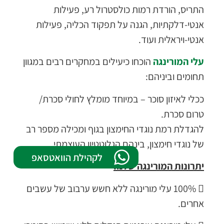
התריס, הורדת רמות כולסטרול רע, פעילות
אנטי-דלקתיות, הגנה על תפקוד הכליה, פעילות
אנטי-ויראלית ועוד.
עלי המורינגה
הוכחו כיעילים במחקרים רבים במגוון
תחומים וביניהם:
ככלי לאיזון סוכר – במיוחד מומלץ לחולי סכרת/
טרום סכרת.
להגדלת רמת נוגדי החימצון בגוף ומכילה מספר רב
של נוגדי חימצון, בינהם הגלוטטיון העוצמתי.
לקהילת הוואטסאפ
יתרונות המורינגה שלנו:
‌ 100% עלי מורינגה ללא חשש ערבוב של עשבים
אחרים.