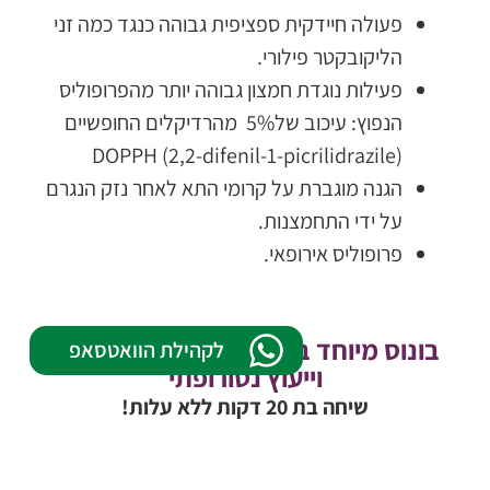
פעולה חיידקית ספציפית גבוהה כנגד כמה זני
הליקובקטר פילורי.
פעילות נוגדת חמצון גבוהה יותר מהפרופוליס
הנפוץ: עיכוב של5% מהרדיקלים החופשיים
DOPPH (2,2-difenil-1-picrilidrazile)
הגנה מוגברת על קרומי התא לאחר נזק הנגרם
על ידי התחמצנות.
פרופוליס אירופאי.
בונוס מיוחד בכל רכישה - שיחת אבחון
לקהילת הוואטסאפ
וייעוץ נטורופתי
שיחה בת 20 דקות ללא עלות!