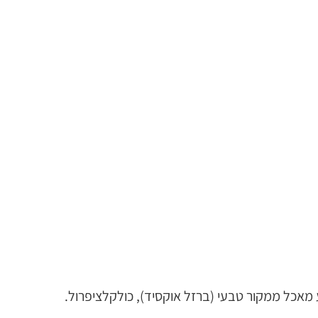
בע מאכל ממקור טבעי (ברזל אוקסיד), כולקלציפרול.