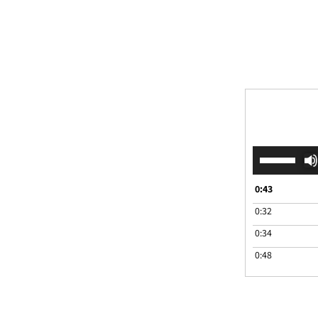
השתמש
במקש
למעלה/למטה
0:43
כדי
0:32
להגביר
או
0:34
להנמיך
0:48
עוצמת
שמע.