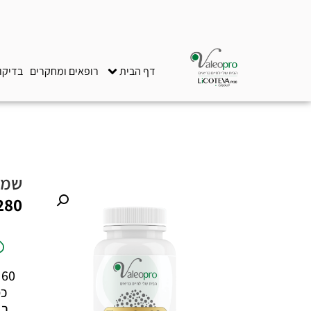
דף הבית
רופאים ומחקרים
בדיקו
שמן קצח
280
0
כמ
בב