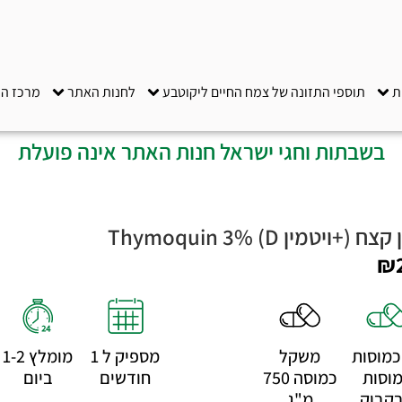
ת
תוספי התזונה של צמח החיים ליקוטבע
לחנות האתר
מרכז ה
בשבתות וחגי ישראל חנות האתר אינה פועלת
 (+ויטמין D) Thymoquin 3%
₪
6 כמוסות
משקל
מספיק ל 1
מומלץ 1-2
וסות
כמוסה 750
חודשים
ביום
קבוק
מ"ג