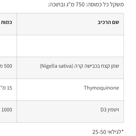
משקל כל כמוסה: 750 מ"ג ובתוכה:
שם הרכיב
כמות 
שמן קצח בכבישה קרה (Nigella sativa)
500 מ”ג
Thymoquinone
15 מ”ג
ויטמין D3
1000 יחב”ל
*לגילאי 25-50