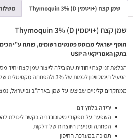
שמן קצח (+ויטמין D) Thymoquin 3%
משלוח
שמן קצח (+ויטמין D) Thymoquin 3%
תוסף ישראלי מבוסס פטנטים רשומים, פותח ע”י הכימא
בתקן האמריקאי ה USP
הכלאת זני קצח ייחודית שהובילה לייצור שמן קצח יחיד מ
הפעיל תימוקווינון לכמות של 3% ולהפחתה מקסימלית של חומצות השומן החופשיות (1.25% בלבד).
ממחקרים קליניים שביצעו על שמן בארה”ב ובישראל, נמצא 
ירידה בלחץ דם
השפעה על תפקודי מיטוכונדריה בקשר ליכולת להמ
הפחתה ומניעת היווצרות של דלקות
תמיכה במערכת החיסון